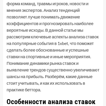
форма команд, травмы игроков, новости и
мнения экспертов. Анализ тенденций
позволяет лучше понимать движение
коэффициентов и прогнозировать наиболее
вероятные исходы. В данной статье мы
рассмотрим ключевые аспекты анализа ставок
на популярные события в 1xbet, что поможет
сделать более обоснованные и успешные
ставки на спортивные и иные мероприятия.
Понимание динамики рынка ставок и
выявление трендов существенно увеличивают
шансы на прибыль. Разберём, какие данные
стоит учитывать, и как их использовать в
практике беттора.
Особенности анализа ставок