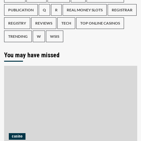
PUBLICATION
Q
R
REAL MONEY SLOTS
REGISTRAR
REGISTRY
REVIEWS
TECH
TOP ONLINE CASINOS
TRENDING
W
WSIS
You may have missed
casino