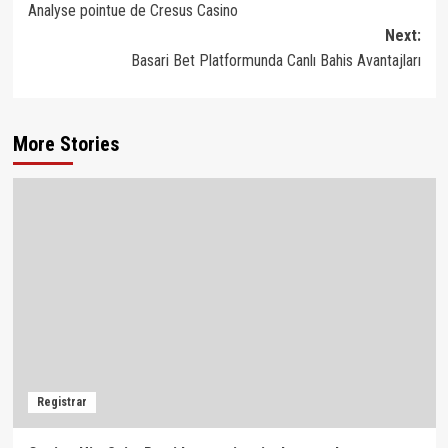
Analyse pointue de Cresus Casino
navigation
Next:
Basari Bet Platformunda Canlı Bahis Avantajları
More Stories
Registrar