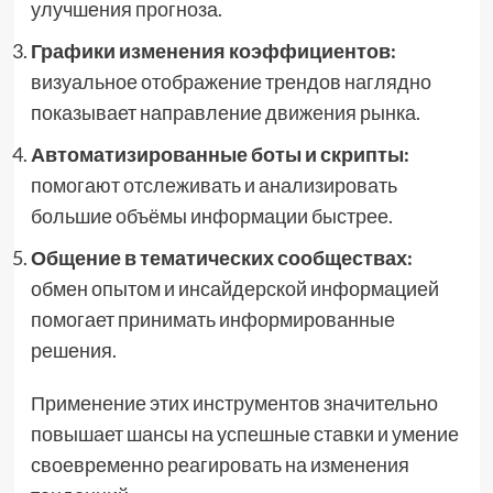
улучшения прогноза.
Графики изменения коэффициентов:
визуальное отображение трендов наглядно
показывает направление движения рынка.
Автоматизированные боты и скрипты:
помогают отслеживать и анализировать
большие объёмы информации быстрее.
Общение в тематических сообществах:
обмен опытом и инсайдерской информацией
помогает принимать информированные
решения.
Применение этих инструментов значительно
повышает шансы на успешные ставки и умение
своевременно реагировать на изменения