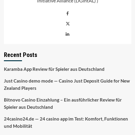
Initiative Alliance (DGintAL) )
Recent Posts
Karamba App Review für Spieler aus Deutschland
Just Casino demo mode — Casino Just Deposit Guide for New
Zealand Players
Bitnovo Casino Einzahlung – Ein ausführlicher Review für
Spieler aus Deutschland
24casino24.de — 24 casino app im Test: Komfort, Funktionen
und Mobilität