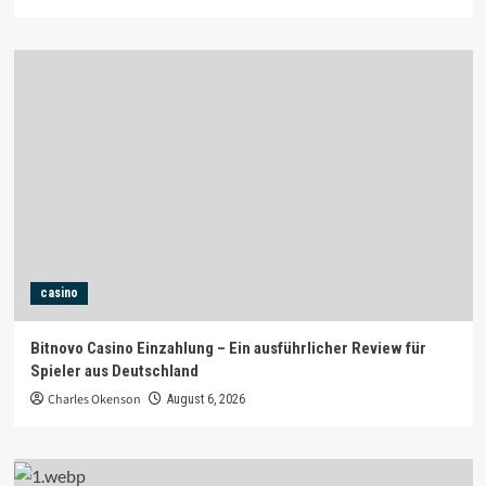
casino
Bitnovo Casino Einzahlung – Ein ausführlicher Review für
Spieler aus Deutschland
Charles Okenson
August 6, 2026