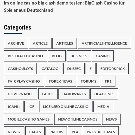
im online casino big clash demo testen: BigClash Casino für
Spieler aus Deutschland
Categories
ARCHIVE
ARTICLE
ARTICLES
ARTIFICIAL INTELLIGENCE
BEST RATED CASINO
BLOG
BUSINESS
CASINO
CASINO SLOTS
CATALOG
DNSSEC
E
EDITORS PICK
FAIR PLAY CASINO
FOREX NEWS
FORUMS
FR1
GOVERNANCE
GUIDE
HARDWARES
HEADLINES
ICANN
IGF
LICENSED ONLINE CASINO
MEDIA
MOBILE CASINO GAMES
NEW ONLINE CASINOS
NEWS
NEWS2
PAGES
PAPERS
PL4
PRESS RELEASES