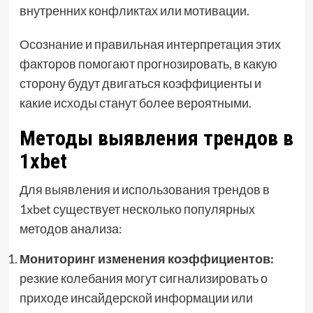
внутренних конфликтах или мотивации.
Осознание и правильная интерпретация этих
факторов помогают прогнозировать, в какую
сторону будут двигаться коэффициенты и
какие исходы станут более вероятными.
Методы выявления трендов в
1xbet
Для выявления и использования трендов в
1xbet существует несколько популярных
методов анализа:
Мониторинг изменения коэффициентов:
резкие колебания могут сигнализировать о
приходе инсайдерской информации или