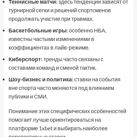
Теннисные матчи:
здесь тенденции зависят от
турнирной сетки и решений спортсменов
продолжать участие при травмах.
Баскетбольные игры:
особенно НБА,
известны частыми изменениями в
коэффициентах в лайв-режиме.
Киберспорт:
тренды часто связаны с
составами команд и сменой тактик.
Шоу-бизнес и политика:
ставки на события
вне спорта часто меняются под влиянием
публики и СМИ.
Понимание этих специфических особенностей
помогает лучше ориентироваться на
платформе 1xbet и выбирать наиболее
перспективные ставки.