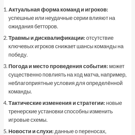
Актуальная форма команд и игроков:
успешные или неудачные серии влияют на
ожидания бетторов.
Травмы и дисквалификации:
отсутствие
ключевых игроков снижает шансы команды на
победу.
Погода и место проведения события:
может
существенно повлиять на ход матча, например,
неблагоприятные условия для определённой
команды.
Тактические изменения и стратегии:
новые
тренерские установки способны изменить
игровые схемы.
Новости и слухи:
данные о переносах,