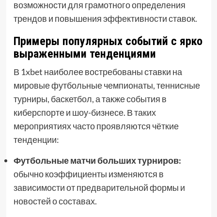
возможности для грамотного определения
трендов и повышения эффективности ставок.
Примеры популярных событий с ярко
выраженными тенденциями
В 1xbet наиболее востребованы ставки на
мировые футбольные чемпионаты, теннисные
турниры, баскетбол, а также события в
киберспорте и шоу-бизнесе. В таких
мероприятиях часто проявляются чёткие
тенденции:
Футбольные матчи больших турниров:
обычно коэффициенты изменяются в
зависимости от предварительной формы и
новостей о составах.