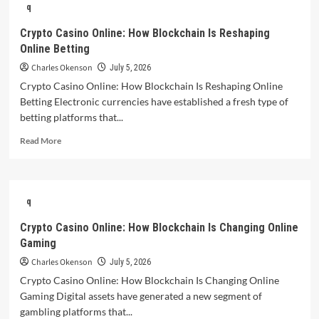
q
Casino
Gaming:
Crypto Casino Online: How Blockchain Is Reshaping
Regulation,
Online Betting
Safety,
and
Charles Okenson
July 5, 2026
User
Crypto Casino Online: How Blockchain Is Reshaping Online
Protection
Betting Electronic currencies have established a fresh type of
betting platforms that...
Read
Read More
more
about
Crypto
Casino
q
Online:
How
Crypto Casino Online: How Blockchain Is Changing Online
Blockchain
Gaming
Is
Reshaping
Charles Okenson
July 5, 2026
Online
Crypto Casino Online: How Blockchain Is Changing Online
Betting
Gaming Digital assets have generated a new segment of
gambling platforms that...