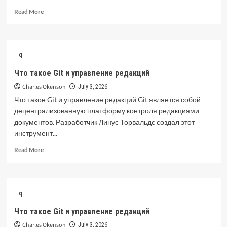
Read
Read More
more
about
Crypto
Casino
q
Online:
How
Что такое Git и управление редакций
Blockchain
Charles Okenson
Is
July 3, 2026
Changing
Что такое Git и управление редакций Git является собой
Online
децентрализованную платформу контроля редакциями
Gaming
документов. Разработчик Линус Торвальдс создал этот
инструмент...
Read
Read More
more
about
Что
такое
q
Git
и
Что такое Git и управление редакций
управление
Charles Okenson
редакций
July 3, 2026