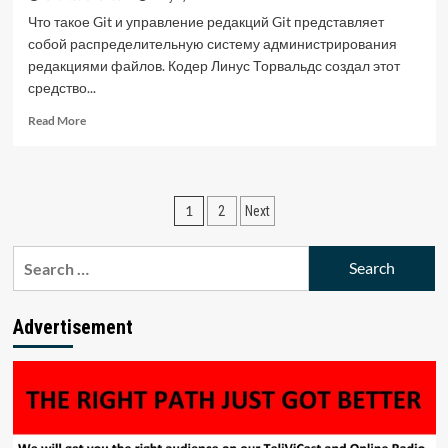
Что такое Git и управление редакций Git представляет
собой распределительную систему администрирования
редакциями файлов. Кодер Линус Торвальдс создал этот
средство...
Read
Read More
more
about
Что
такое
Posts
1
2
Next
Git
и
pagination
управление
Search
редакций
for:
Advertisement