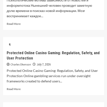
Психологические мотивы зависимости от новостей и
информпотока Нынешний человек проводит заметную
долю времени в поисках новой информации. Мозг
воспринимает каждое...
Read
Read More
more
about
Психологические
мотивы
q
зависимости
от
Protected Online Casino Gaming: Regulation, Safety, and
новостей
User Protection
и
информпотока
Charles Okenson
July 7, 2026
Protected Online Casino Gaming: Regulation, Safety, and User
Protection Online gambling services run under oversight
frameworks created to defend users...
Read
Read More
more
about
Protected
Online