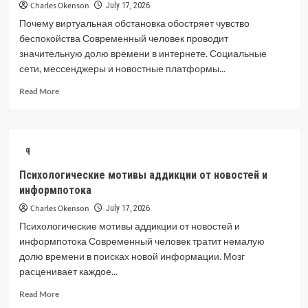
интернету
Charles Okenson
July 17, 2026
Почему виртуальная обстановка обостряет чувство
беспокойства Современный человек проводит
значительную долю времени в интернете. Социальные
сети, мессенджеры и новостные платформы...
Read
Read More
more
about
Почему
виртуальная
q
обстановка
обостряет
Психологические мотивы аддикции от новостей и
чувство
информпотока
беспокойства
Charles Okenson
July 17, 2026
Психологические мотивы аддикции от новостей и
информпотока Современный человек тратит немалую
долю времени в поисках новой информации. Мозг
расценивает каждое...
Read
Read More
more