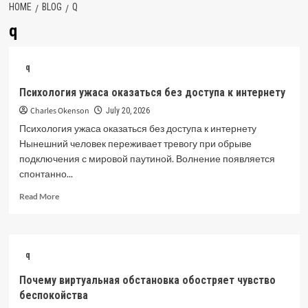
HOME
BLOG
Q
q
q
Психология ужаса оказаться без доступа к интернету
Charles Okenson
July 20, 2026
Психология ужаса оказаться без доступа к интернету
Нынешний человек переживает тревогу при обрыве
подключения с мировой паутиной. Волнение появляется
спонтанно...
Read
Read More
more
about
Психология
ужаса
q
оказаться
без
Почему виртуальная обстановка обостряет чувство
доступа
беспокойства
к