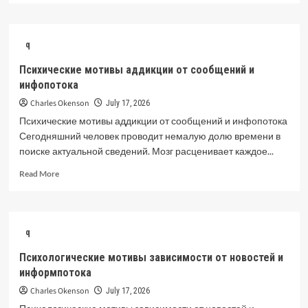
about
Психологические
мотивы
q
аддикции
от
Психические мотивы аддикции от сообщений и
новостей
инфопотока
и
информпотока
Charles Okenson
July 17, 2026
Психические мотивы аддикции от сообщений и инфопотока
Сегодняшний человек проводит немалую долю времени в
поиске актуальной сведений. Мозг расценивает каждое...
Read
Read More
more
about
Психические
мотивы
q
аддикции
от
Психологические мотивы зависимости от новостей и
сообщений
информпотока
и
инфопотока
Charles Okenson
July 17, 2026