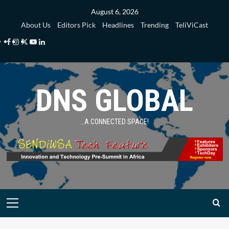
Skip
August 6, 2026
to
About Us
Editors Pick
Headlines
Trending
TeliViCast
content
Facebook
Instagram
Twitter
Youtube
Linkedin
DNS GLOBAL
…A CONNECTED SPACE!
Primary
Menu