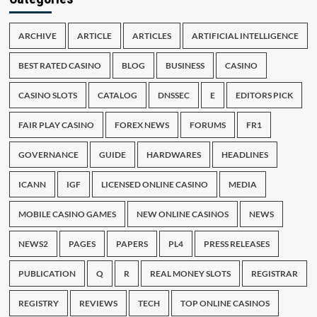
ARCHIVE
ARTICLE
ARTICLES
ARTIFICIAL INTELLIGENCE
BEST RATED CASINO
BLOG
BUSINESS
CASINO
CASINO SLOTS
CATALOG
DNSSEC
E
EDITORS PICK
FAIR PLAY CASINO
FOREX NEWS
FORUMS
FR1
GOVERNANCE
GUIDE
HARDWARES
HEADLINES
ICANN
IGF
LICENSED ONLINE CASINO
MEDIA
MOBILE CASINO GAMES
NEW ONLINE CASINOS
NEWS
NEWS2
PAGES
PAPERS
PL4
PRESS RELEASES
PUBLICATION
Q
R
REAL MONEY SLOTS
REGISTRAR
REGISTRY
REVIEWS
TECH
TOP ONLINE CASINOS