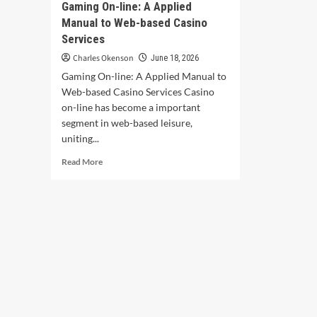
Gaming On-line: A Applied
информации
Manual to Web-based Casino
Services
Charles Okenson
June 18, 2026
Gaming On-line: A Applied Manual to
Web-based Casino Services Casino
on-line has become a important
segment in web-based leisure,
uniting...
Read
Read More
more
about
Gaming
On-
line:
A
Applied
Manual
to
Web-
based