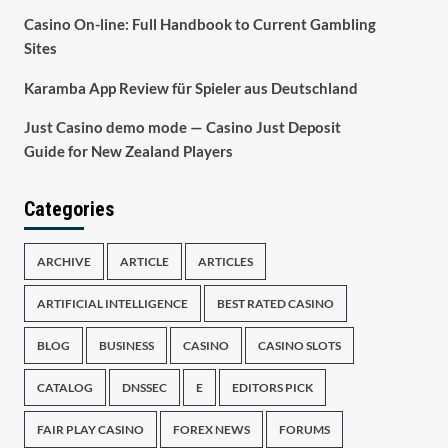
Casino On-line: Full Handbook to Current Gambling
Sites
Karamba App Review für Spieler aus Deutschland
Just Casino demo mode — Casino Just Deposit
Guide for New Zealand Players
Categories
ARCHIVE
ARTICLE
ARTICLES
ARTIFICIAL INTELLIGENCE
BEST RATED CASINO
BLOG
BUSINESS
CASINO
CASINO SLOTS
CATALOG
DNSSEC
E
EDITORS PICK
FAIR PLAY CASINO
FOREX NEWS
FORUMS