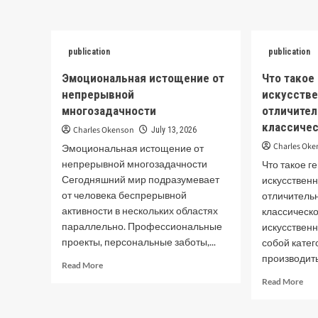
abo
цифрового
По
перенапряжения
не
и
пот
publication
падение
publication
со
побуждения
по
Эмоциональная истощение от
Что такое
пси
непрерывной
искусстве
оп
многозадачности
отличител
классичес
Charles Okenson
July 13, 2026
Charles Ok
Эмоциональная истощение от
непрерывной многозадачности
Что такое г
Сегодняшний мир подразумевает
искусственн
от человека беспрерывной
отличитель
активности в нескольких областях
классическ
параллельно. Профессиональные
искусственн
проекты, персональные заботы,...
собой кате
производить
Read
Read More
more
Rea
Read More
about
mor
Эмоциональная
abo
истощение