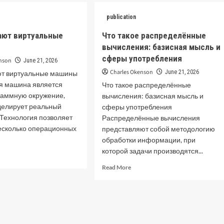
алгоритмы
ое
адаптации
publication
еративный
усственный
ают виртуальные
Что такое распределённые
еллект:
вычисления: базисная мысль и
личительные
сферы употребления
рты
enson
June 21, 2026
Charles Okenson
June 21, 2026
ют виртуальные машины
ссического
я машина является
Что такое распределённые
раммную окружение,
вычисления: базисная мысль и
делирует реальный
сферы употребления
 Технология позволяет
Распределённые вычисления
несколько операционных
представляют собой методологию
обработки информации, при
которой задачи производятся...
d
e
Read
Read More
ut
more
about
отают
Что
ртуальные
такое
шины
распределённые
вычисления: