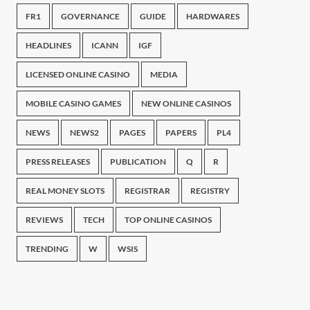
FR1
GOVERNANCE
GUIDE
HARDWARES
HEADLINES
ICANN
IGF
LICENSED ONLINE CASINO
MEDIA
MOBILE CASINO GAMES
NEW ONLINE CASINOS
NEWS
NEWS2
PAGES
PAPERS
PL4
PRESS RELEASES
PUBLICATION
Q
R
REAL MONEY SLOTS
REGISTRAR
REGISTRY
REVIEWS
TECH
TOP ONLINE CASINOS
TRENDING
W
WSIS