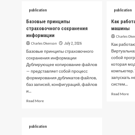
Что
от
так
publication
publication
непрерывной
ген
многозадачности
иск
Базовые принципы
Как работ
инт
страховочного сохранения
машины
от
информации
че
Charles Ok
от
Charles Okenson
July 2, 2026
Как работа
кла
Виртуальна
Базовые принципы страховочного
ИИ
собой прог
сохранения информации
которая мо
Дублирующее копирование файлов
компьютер.
— представляет собой процесс
запускать 
формирования дубликатов файлов,
систем...
баз записей, конфигураций, файлов
и...
Rea
Read More
mor
Read
Read More
abo
more
Как
about
раб
Базовые
ви
принципы
publication
ма
страховочного
сохранения