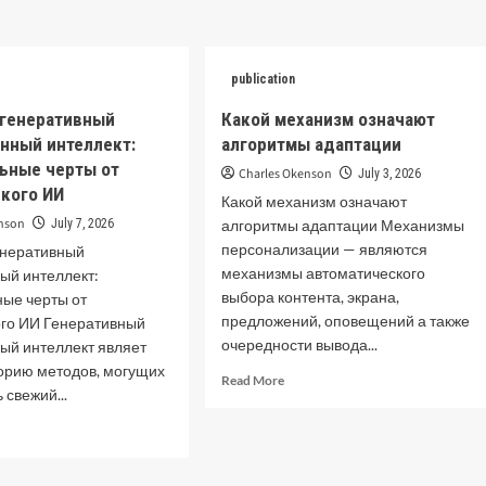
ut
электронные
чему
модели
изменный
отражаются
ок
publication
на
держимого
качество
рождает
 генеративный
Какой механизм означают
сна
хологическое
нный интеллект:
алгоритмы адаптации
современного
устошение
человека
ьные черты от
Charles Okenson
July 3, 2026
кого ИИ
Какой механизм означают
enson
July 7, 2026
алгоритмы адаптации Механизмы
персонализации — являются
енеративный
механизмы автоматического
ый интеллект:
выбора контента, экрана,
ные черты от
предложений, оповещений а также
ого ИИ Генеративный
очередности вывода...
ый интеллект являет
горию методов, могущих
Read
Read More
 свежий...
more
about
d
Какой
e
механизм
ut
означают