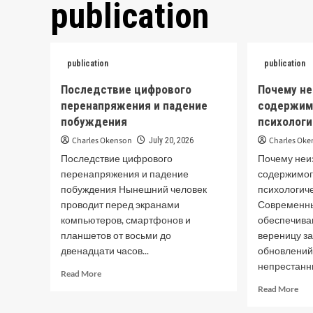
publication
publication
publication
Последствие цифрового
Почему н
перенапряжения и падение
содержим
побуждения
психолог
Charles Okenson
Charles Ok
July 20, 2026
Последствие цифрового
Почему неи
перенапряжения и падение
содержимог
побуждения Нынешний человек
психологич
проводит перед экранами
Современн
компьютеров, смартфонов и
обеспечива
планшетов от восьми до
вереницу за
двенадцати часов...
обновлений.
непрестанны
Read
Read More
more
Rea
Read More
about
mor
Последствие