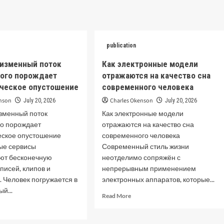
publication
еизменный поток
Как электронные модели
ого порождает
отражаются на качество сна
ическое опустошение
современного человека
enson
Charles Okenson
July 20, 2026
July 20, 2026
зменный поток
Как электронные модели
о порождает
отражаются на качество сна
еское опустошение
современного человека
ые сервисы
Современный стиль жизни
ют бесконечную
неотделимо сопряжён с
писей, клипов и
непрерывным применением
 Человек погружается в
электронных аппаратов, которые...
й...
Read
Read More
more
d
about
e
Как