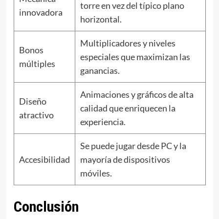
torre en vez del típico plano
innovadora
horizontal.
Multiplicadores y niveles
Bonos
especiales que maximizan las
múltiples
ganancias.
Animaciones y gráficos de alta
Diseño
calidad que enriquecen la
atractivo
experiencia.
Se puede jugar desde PC y la
Accesibilidad
mayoría de dispositivos
móviles.
Conclusión