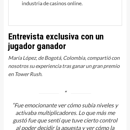
industria de casinos online.
Entrevista exclusiva con un
jugador ganador
María López, de Bogotá, Colombia, compartió con
nosotros su experiencia tras ganar un gran premio
en Tower Rush.
“Fue emocionante ver cómo subía niveles y
activaba multiplicadores. Lo que más me
gustó fue que sentí que tuve cierto control
al poder decidir la apuesta y ver cómo la