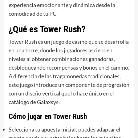
experiencia emocionante y dinámica desde la
comodidad de tu PC.
¿Qué es Tower Rush?
Tower Rush es un juego de casino que se desarrolla
en una torre, donde los jugadores ascienden
niveles al obtener combinaciones ganadoras,
desbloqueando recompensas y bonos en el camino.
A diferencia de las tragamonedas tradicionales,
este juego introduce un componente de progresión
con un diseño vertical que lo hace único en el
catálogo de Galaxsys.
Cómo jugar en Tower Rush
Selecciona tu apuesta inicial: puedes adaptar el
monto desde apuestas bajas hasta las más altas