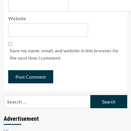
Website
Save my name, email, and website in this browser for
the next time I comment.
Search
for:
Advertisement