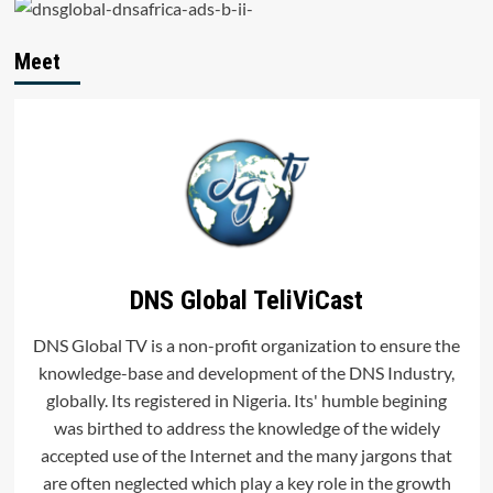
Meet
DNS Global TeliViCast
DNS Global TV is a non-profit organization to ensure the
knowledge-base and development of the DNS Industry,
globally. Its registered in Nigeria. Its' humble begining
was birthed to address the knowledge of the widely
accepted use of the Internet and the many jargons that
are often neglected which play a key role in the growth