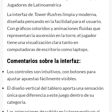
La interfaz de
Tower Rush
es limpia y moderna,
diseñada pensando en la facilidad para el usuario.
Con gráficos coloridos y animaciones fluidas que
representan la ascensión en la torre, el jugador
tiene una visualización clara tanto en
computadoras de escritorio como laptops.
Comentarios sobre la interfaz:
Los controles son intuitivos, con botones para
ajustar apuestas fácilmente visibles.
El diseño vertical del tablero aporta una sensación
única que diferencia a este juego dentro de su
categoría.
Las animaciones de subida en la torre motivan al