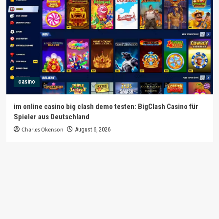
casino
im online casino big clash demo testen: BigClash Casino für
Spieler aus Deutschland
Charles Okenson
August 6, 2026