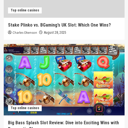
Top online casinos
Stake Plinko vs. BGaming’s UK Slot: Which One Wins?
Charles Okenson
August 28, 2025
Top online casinos
Big Bass Splash Slot Review: Dive into Exciting Wins with