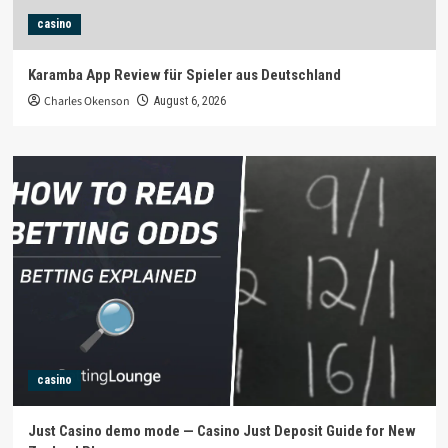
casino
Karamba App Review für Spieler aus Deutschland
Charles Okenson
August 6, 2026
casino
Just Casino demo mode — Casino Just Deposit Guide for New