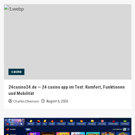
casino
24casino24.de — 24 casino app im Test: Komfort, Funktionen
und Mobilität
Charles Okenson
August 6, 2026