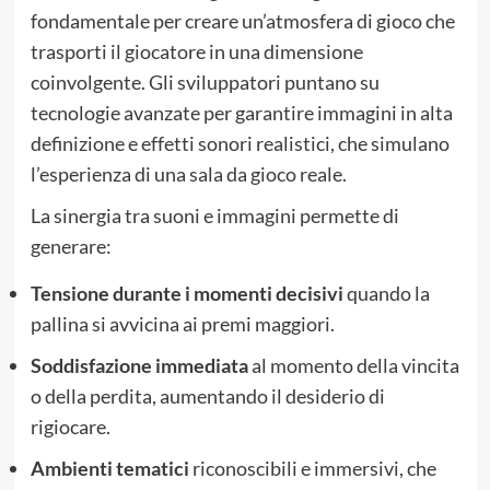
fondamentale per creare un’atmosfera di gioco che
trasporti il giocatore in una dimensione
coinvolgente. Gli sviluppatori puntano su
tecnologie avanzate per garantire immagini in alta
definizione e effetti sonori realistici, che simulano
l’esperienza di una sala da gioco reale.
La sinergia tra suoni e immagini permette di
generare:
Tensione durante i momenti decisivi
quando la
pallina si avvicina ai premi maggiori.
Soddisfazione immediata
al momento della vincita
o della perdita, aumentando il desiderio di
rigiocare.
Ambienti tematici
riconoscibili e immersivi, che