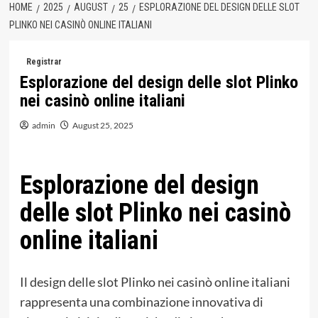
HOME
2025
AUGUST
25
ESPLORAZIONE DEL DESIGN DELLE SLOT
PLINKO NEI CASINÒ ONLINE ITALIANI
Registrar
Esplorazione del design delle slot Plinko
nei casinò online italiani
admin
August 25, 2025
Esplorazione del design
delle slot Plinko nei casinò
online italiani
Il design delle slot Plinko nei casinò online italiani
rappresenta una combinazione innovativa di