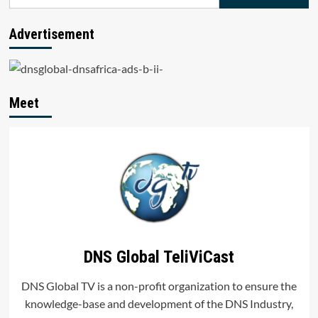
for:
Advertisement
Meet
DNS Global TeliViCast
DNS Global TV is a non-profit organization to ensure the
knowledge-base and development of the DNS Industry,