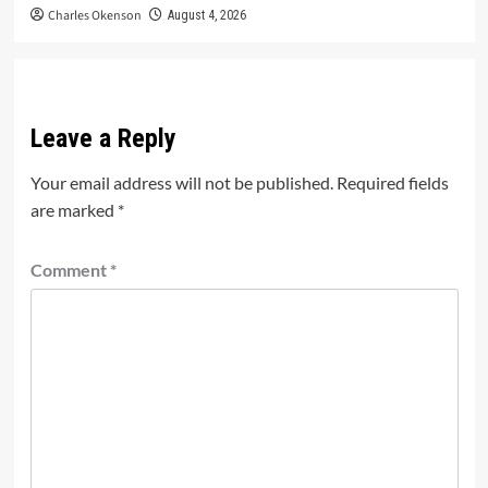
Charles Okenson
August 4, 2026
Leave a Reply
Your email address will not be published.
Required fields
are marked
*
Comment
*