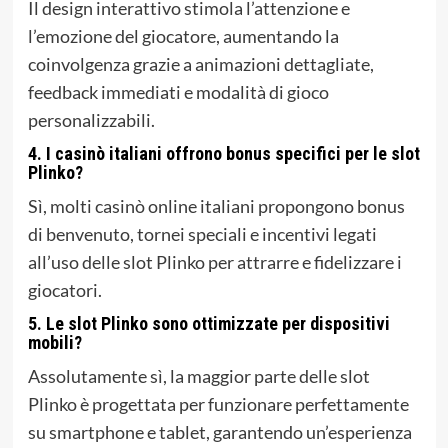
Il design interattivo stimola l’attenzione e
l’emozione del giocatore, aumentando la
coinvolgenza grazie a animazioni dettagliate,
feedback immediati e modalità di gioco
personalizzabili.
4. I casinò italiani offrono bonus specifici per le slot
Plinko?
Sì, molti casinò online italiani propongono bonus
di benvenuto, tornei speciali e incentivi legati
all’uso delle slot Plinko per attrarre e fidelizzare i
giocatori.
5. Le slot Plinko sono ottimizzate per dispositivi
mobili?
Assolutamente sì, la maggior parte delle slot
Plinko è progettata per funzionare perfettamente
su smartphone e tablet, garantendo un’esperienza