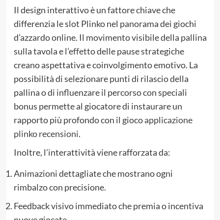
Il design interattivo è un fattore chiave che
differenzia le slot Plinko nel panorama dei giochi
d’azzardo online. Il movimento visibile della pallina
sulla tavola e l’effetto delle pause strategiche
creano aspettativa e coinvolgimento emotivo. La
possibilità di selezionare punti di rilascio della
pallina o di influenzare il percorso con speciali
bonus permette al giocatore di instaurare un
rapporto più profondo con il gioco
applicazione
plinko recensioni
.
Inoltre, l’interattività viene rafforzata da:
Animazioni dettagliate che mostrano ogni
rimbalzo con precisione.
Feedback visivo immediato che premia o incentiva
nuove giocate.