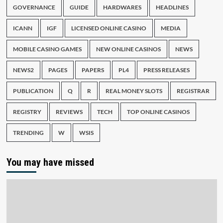
GOVERNANCE
GUIDE
HARDWARES
HEADLINES
ICANN
IGF
LICENSED ONLINE CASINO
MEDIA
MOBILE CASINO GAMES
NEW ONLINE CASINOS
NEWS
NEWS2
PAGES
PAPERS
PL4
PRESS RELEASES
PUBLICATION
Q
R
REAL MONEY SLOTS
REGISTRAR
REGISTRY
REVIEWS
TECH
TOP ONLINE CASINOS
TRENDING
W
WSIS
You may have missed