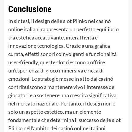
Conclusione
In sintesi, il design delle slot Plinko nei casinò
online italiani rappresenta un perfetto equilibrio
tra estetica accattivante, interattività e
innovazione tecnologica. Grazie a una grafica
curata, effetti sonori coinvolgenti e funzionalità
user-friendly, queste slot riescono a offrire
un’esperienza di gioco immersiva e ricca di
emozioni. Le strategie messe in atto dai casinò
contribuiscono a mantenere vivo l’interesse dei
giocatori e a sostenere una crescita significativa
nel mercato nazionale. Pertanto, il design non è
solo un aspetto estetico, ma un elemento
fondamentale che determina il successo delle slot
Plinko nell’ambito dei casinò online italiani.