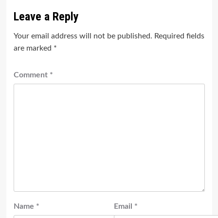
Leave a Reply
Your email address will not be published.
Required fields
are marked
*
Comment
*
Name
*
Email
*