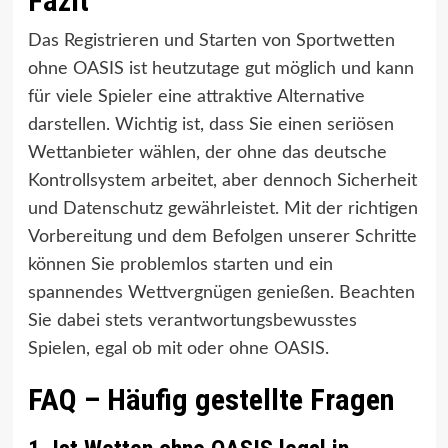
Fazit
Das Registrieren und Starten von Sportwetten
ohne OASIS ist heutzutage gut möglich und kann
für viele Spieler eine attraktive Alternative
darstellen. Wichtig ist, dass Sie einen seriösen
Wettanbieter wählen, der ohne das deutsche
Kontrollsystem arbeitet, aber dennoch Sicherheit
und Datenschutz gewährleistet. Mit der richtigen
Vorbereitung und dem Befolgen unserer Schritte
können Sie problemlos starten und ein
spannendes Wettvergnügen genießen. Beachten
Sie dabei stets verantwortungsbewusstes
Spielen, egal ob mit oder ohne OASIS.
FAQ – Häufig gestellte Fragen