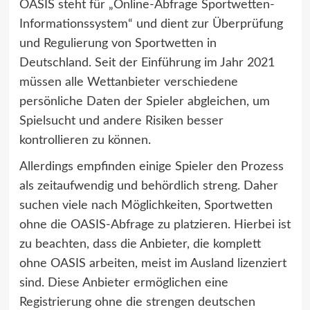
OASIS steht für „Online-Abfrage Sportwetten-
Informationssystem“ und dient zur Überprüfung
und Regulierung von Sportwetten in
Deutschland. Seit der Einführung im Jahr 2021
müssen alle Wettanbieter verschiedene
persönliche Daten der Spieler abgleichen, um
Spielsucht und andere Risiken besser
kontrollieren zu können.
Allerdings empfinden einige Spieler den Prozess
als zeitaufwendig und behördlich streng. Daher
suchen viele nach Möglichkeiten, Sportwetten
ohne die OASIS-Abfrage zu platzieren. Hierbei ist
zu beachten, dass die Anbieter, die komplett
ohne OASIS arbeiten, meist im Ausland lizenziert
sind. Diese Anbieter ermöglichen eine
Registrierung ohne die strengen deutschen