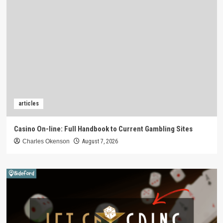
articles
Casino On-line: Full Handbook to Current Gambling Sites
Charles Okenson
August 7, 2026