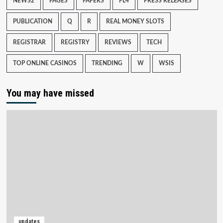
NEWS2
PAGES
PAPERS
PL4
PRESS RELEASES
PUBLICATION
Q
R
REAL MONEY SLOTS
REGISTRAR
REGISTRY
REVIEWS
TECH
TOP ONLINE CASINOS
TRENDING
W
WSIS
You may have missed
updates