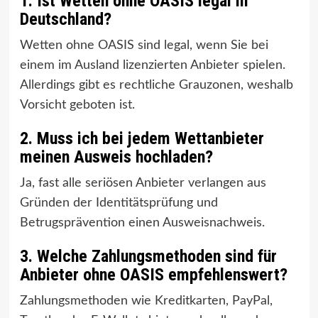
1. Ist Wetten ohne OASIS legal in
Deutschland?
Wetten ohne OASIS sind legal, wenn Sie bei
einem im Ausland lizenzierten Anbieter spielen.
Allerdings gibt es rechtliche Grauzonen, weshalb
Vorsicht geboten ist.
2. Muss ich bei jedem Wettanbieter
meinen Ausweis hochladen?
Ja, fast alle seriösen Anbieter verlangen aus
Gründen der Identitätsprüfung und
Betrugsprävention einen Ausweisnachweis.
3. Welche Zahlungsmethoden sind für
Anbieter ohne OASIS empfehlenswert?
Zahlungsmethoden wie Kreditkarten, PayPal,