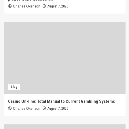
Charles Okenson
August 7, 2026
blog
Casino On-line: Total Manual to Current Gambling Systems
Charles Okenson
August 7, 2026