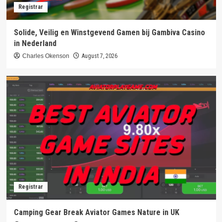
Registrar
Solide, Veilig en Winstgevend Gamen bij Gambiva Casino
in Nederland
Charles Okenson
August 7, 2026
Registrar
Camping Gear Break Aviator Games Nature in UK