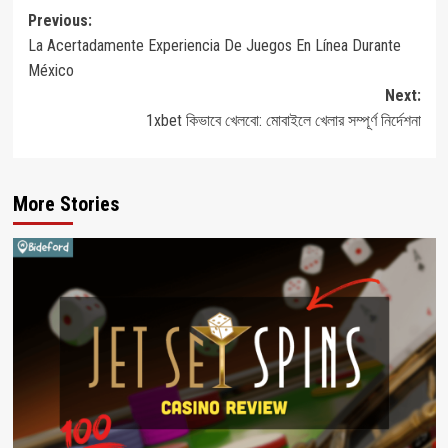
Post
Previous:
La Acertadamente Experiencia De Juegos En Línea Durante
navigation
México
Next:
1xbet কিভাবে খেলবো: মোবাইলে খেলার সম্পূর্ণ নির্দেশনা
More Stories