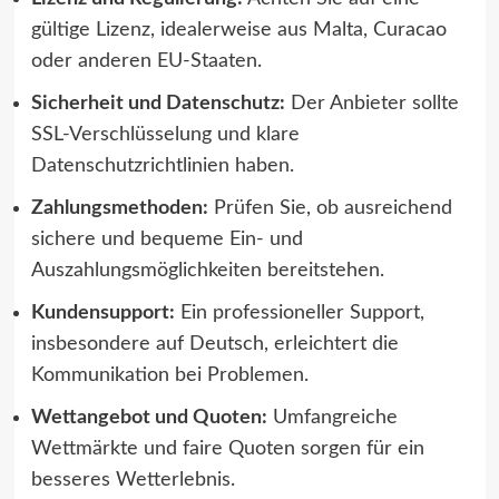
gültige Lizenz, idealerweise aus Malta, Curacao
oder anderen EU-Staaten.
Sicherheit und Datenschutz:
Der Anbieter sollte
SSL-Verschlüsselung und klare
Datenschutzrichtlinien haben.
Zahlungsmethoden:
Prüfen Sie, ob ausreichend
sichere und bequeme Ein- und
Auszahlungsmöglichkeiten bereitstehen.
Kundensupport:
Ein professioneller Support,
insbesondere auf Deutsch, erleichtert die
Kommunikation bei Problemen.
Wettangebot und Quoten:
Umfangreiche
Wettmärkte und faire Quoten sorgen für ein
besseres Wetterlebnis.