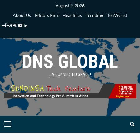
Skip
August 9, 2026
to
About Us
Editors Pick
Headlines
Trending
TeliViCast
content
Facebook
Instagram
Twitter
Youtube
Linkedin
DNS GLOBAL
…A CONNECTED SPACE!
Primary
Menu