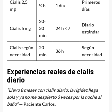
Cialis 2,5
Primeros
½ h
1 día
mg
días
20-
Diario
Cialis 5 mg
30
24 h × 7
estándar
min
Cialis según
20
Según
36 h
necesidad
min
necesidad
Experiencias reales de cialis
diario
“Llevo 8 meses con cialis diario; la
rigidez llega
sola
y ya no me despierto 3 veces por la noche al
baño”
— Paciente Carlos.