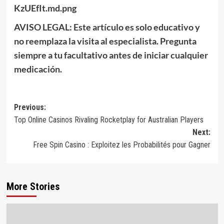
KzUEfIt.md.png
AVISO LEGAL:
Este artículo es solo educativo y
no reemplaza la visita al especialista. Pregunta
siempre a tu facultativo antes de iniciar cualquier
medicación.
Post
Previous:
Top Online Casinos Rivaling Rocketplay for Australian Players
navigation
Next:
Free Spin Casino : Exploitez les Probabilités pour Gagner
More Stories