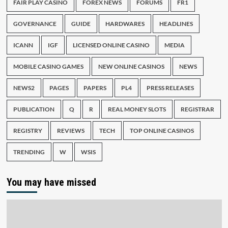
FAIR PLAY CASINO
FOREX NEWS
FORUMS
FR1
GOVERNANCE
GUIDE
HARDWARES
HEADLINES
ICANN
IGF
LICENSED ONLINE CASINO
MEDIA
MOBILE CASINO GAMES
NEW ONLINE CASINOS
NEWS
NEWS2
PAGES
PAPERS
PL4
PRESS RELEASES
PUBLICATION
Q
R
REAL MONEY SLOTS
REGISTRAR
REGISTRY
REVIEWS
TECH
TOP ONLINE CASINOS
TRENDING
W
WSIS
You may have missed