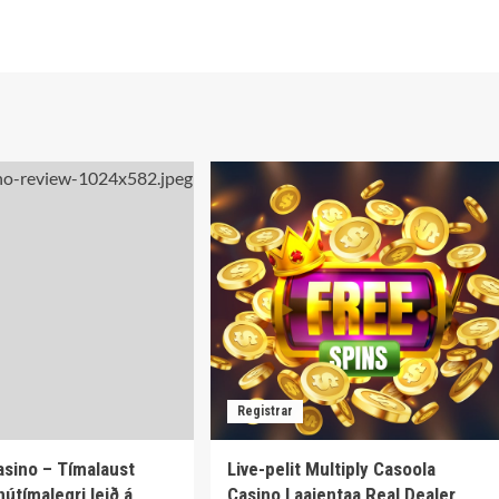
Registrar
Casino – Tímalaust
Live-pelit Multiply Casoola
 nútímalegri leið á
Casino Laajentaa Real Dealer