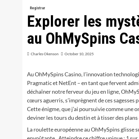
Registrar
Explorer les myst
au OhMySpins Ca
Charles Okenson
October 10, 2025
Au OhMySpins Casino, l’innovation technologiqu
Pragmatic et NetEnt – en tant que fervent admir
déchaîner notre ferveur du jeu en ligne, OhMyS
cœurs aguerris, s’imprègnent de ces sagesses pr
Cette énigme, que j’ai poursuivie comme une o
deviner les tours du destin et à tisser des plans
La roulette européenne au OhMySpins glisse sur 
envoûtante.. Atteindre ce chiffre unique : 1 sur 