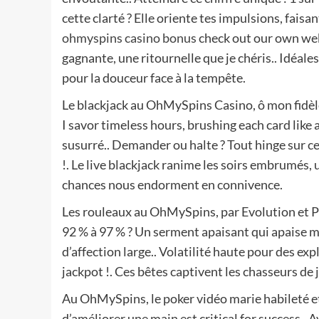
cette clarté ? Elle oriente tes impulsions, fais
ohmyspins casino bonus
check out our own web 
gagnante, une ritournelle que je chéris.. Idéales
pour la douceur face à la tempête.
Le blackjack au OhMySpins Casino, ô mon fidèle 
I savor timeless hours, brushing each card like a
susurré.. Demander ou halte ? Tout hinge sur c
!. Le live blackjack ranime les soirs embrumés,
chances nous endorment en connivence.
Les rouleaux au OhMySpins, par Evolution et P
92 % à 97 % ? Un serment apaisant qui apaise mo
d’affection large.. Volatilité haute pour des ex
jackpot !. Ces bêtes captivent les chasseurs de 
Au OhMySpins, le poker vidéo marie habileté et
d’améliorer une main est critical for success.. 