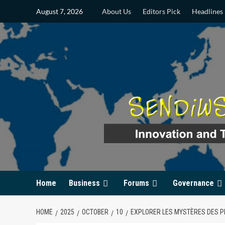
Skip
August 7, 2026
About Us
Editors Pick
Headlines
to
content
Home
Business
Forums
Governance
HOME
2025
OCTOBER
10
EXPLORER LES MYSTÈRES DES P