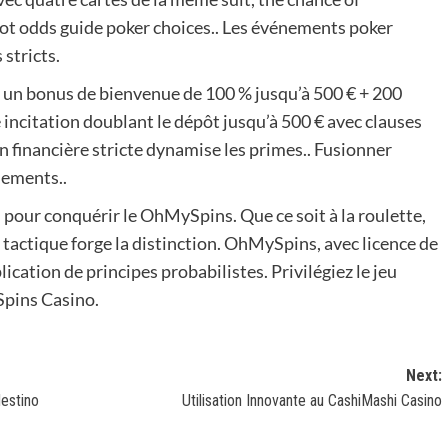
pot odds guide poker choices.. Les événements poker
stricts.
n bonus de bienvenue de 100 % jusqu’à 500 € + 200
e incitation doublant le dépôt jusqu’à 500 € avec clauses
n financière stricte dynamise les primes.. Fusionner
dements..
l pour conquérir le OhMySpins. Que ce soit à la roulette,
e tactique forge la distinction. OhMySpins, avec licence de
lication de principes probabilistes. Privilégiez le jeu
pins Casino.
Next:
destino
Utilisation Innovante au CashiMashi Casino