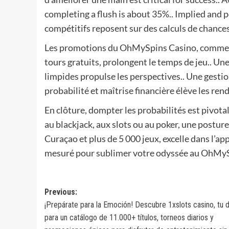
completing a flush is about 35%.. Implied and 
compétitifs reposent sur des calculs de chances 
Les promotions du OhMySpins Casino, comme u
tours gratuits, prolongent le temps de jeu.. Un
limpides propulse les perspectives.. Une gestio
probabilité et maîtrise financière élève les ren
En clôture, dompter les probabilités est pivota
au blackjack, aux slots ou au poker, une postur
Curaçao et plus de 5 000 jeux, excelle dans l’app
mesuré pour sublimer votre odyssée au OhMyS
Post
Previous:
¡Prepárate para la Emoción! Descubre 1xslots casino, tu 
navigation
para un catálogo de 11.000+ títulos, torneos diarios y