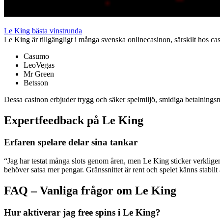
Le King bästa vinstrunda
Le King är tillgängligt i många svenska onlinecasinon, särskilt hos
Casumo
LeoVegas
Mr Green
Betsson
Dessa casinon erbjuder trygg och säker spelmiljö, smidiga betalningsm
Expertfeedback på Le King
Erfaren spelare delar sina tankar
“Jag har testat många slots genom åren, men Le King sticker verkligen
behöver satsa mer pengar. Gränssnittet är rent och spelet känns stabil
FAQ – Vanliga frågor om Le King
Hur aktiverar jag free spins i Le King?