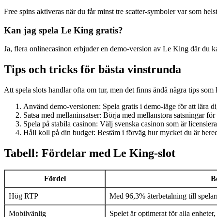
Free spins aktiveras när du får minst tre scatter-symboler var som hel
Kan jag spela Le King gratis?
Ja, flera onlinecasinon erbjuder en demo-version av Le King där du kan 
Tips och tricks för bästa vinstrunda
Att spela slots handlar ofta om tur, men det finns ändå några tips som
Använd demo-versionen: Spela gratis i demo-läge för att lära di
Satsa med mellaninsatser: Börja med mellanstora satsningar för 
Spela på stabila casinon: Välj svenska casinon som är licensiera
Håll koll på din budget: Bestäm i förväg hur mycket du är beredd
Tabell: Fördelar med Le King-slot
Fördel
B
Hög RTP
Med 96,3% återbetalning till spelar
Mobilvänlig
Spelet är optimerat för alla enheter