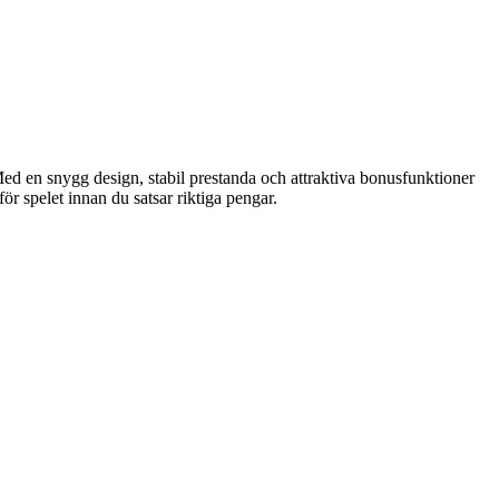
ed en snygg design, stabil prestanda och attraktiva bonusfunktioner
 för spelet innan du satsar riktiga pengar.