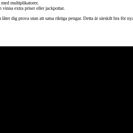
a med multiplikatorer.
vinna extra priser eller jackpottar.
åter dig prova utan att satsa riktiga pengar. Detta är särskilt bra för ny