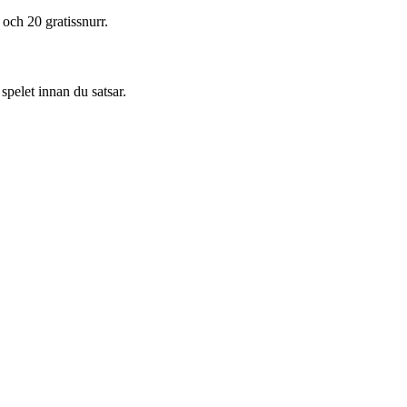
 och 20 gratissnurr.
spelet innan du satsar.