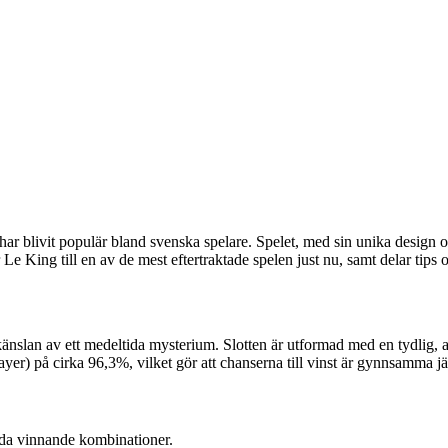
 blivit populär bland svenska spelare. Spelet, med sin unika design oc
e King till en av de mest eftertraktade spelen just nu, samt delar tips o
änslan av ett medeltida mysterium. Slotten är utformad med en tydlig, 
layer) på cirka 96,3%, vilket gör att chanserna till vinst är gynnsamma 
rda vinnande kombinationer.