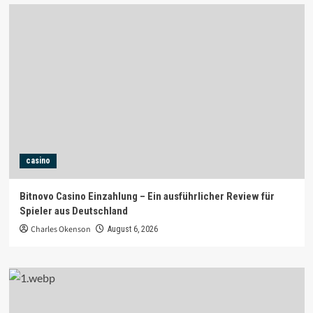
casino
Bitnovo Casino Einzahlung – Ein ausführlicher Review für
Spieler aus Deutschland
Charles Okenson
August 6, 2026