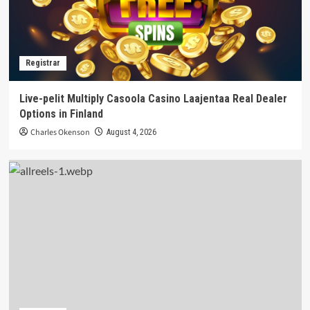
Registrar
Live-pelit Multiply Casoola Casino Laajentaa Real Dealer
Options in Finland
Charles Okenson
August 4, 2026