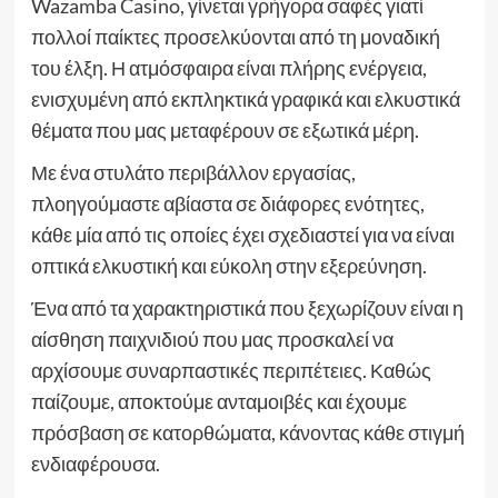
Wazamba Casino, γίνεται γρήγορα σαφές γιατί
πολλοί παίκτες προσελκύονται από τη μοναδική
του έλξη. Η ατμόσφαιρα είναι πλήρης ενέργεια,
ενισχυμένη από εκπληκτικά γραφικά και ελκυστικά
θέματα που μας μεταφέρουν σε εξωτικά μέρη.
Με ένα στυλάτο περιβάλλον εργασίας,
πλοηγούμαστε αβίαστα σε διάφορες ενότητες,
κάθε μία από τις οποίες έχει σχεδιαστεί για να είναι
οπτικά ελκυστική και εύκολη στην εξερεύνηση.
Ένα από τα χαρακτηριστικά που ξεχωρίζουν είναι η
αίσθηση παιχνιδιού που μας προσκαλεί να
αρχίσουμε συναρπαστικές περιπέτειες. Καθώς
παίζουμε, αποκτούμε ανταμοιβές και έχουμε
πρόσβαση σε κατορθώματα, κάνοντας κάθε στιγμή
ενδιαφέρουσα.