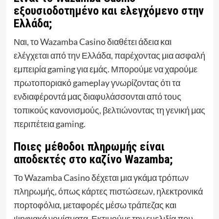
εξουσιοδοτημένο και ελεγχόμενο στην
Ελλάδα;
Ναι, το Wazamba Casino διαθέτει άδεια και
ελέγχεται από την Ελλάδα, παρέχοντας μια ασφαλή
εμπειρία gaming για εμάς. Μπορούμε να χαρούμε
πρωτοποριακό gameplay γνωρίζοντας ότι τα
ενδιαφέροντά μας διαφυλάσσονται από τους
τοπικούς κανονισμούς, βελτιώνοντας τη γενική μας
περιπέτεια gaming.
Ποιες μέθοδοι πληρωμής είναι
αποδεκτές στο καζίνο Wazamba;
Το Wazamba Casino δέχεται μια γκάμα τρόπων
πληρωμής, όπως κάρτες πιστώσεων, ηλεκτρονικά
πορτοφόλια, μεταφορές μέσω τράπεζας και
ψηφιακά νομίσματα. Εκτιμούμε την ευελιξία που