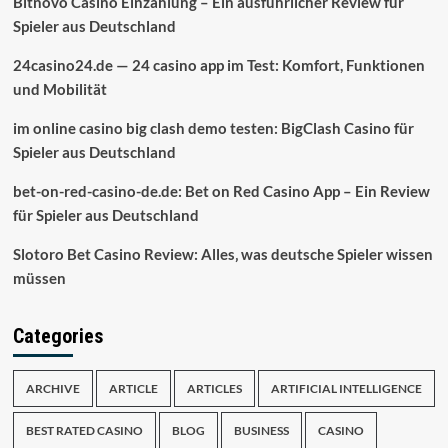
Bitnovo Casino Einzahlung – Ein ausführlicher Review für
Spieler aus Deutschland
24casino24.de — 24 casino app im Test: Komfort, Funktionen
und Mobilität
im online casino big clash demo testen: BigClash Casino für
Spieler aus Deutschland
bet-on-red-casino-de.de: Bet on Red Casino App – Ein Review
für Spieler aus Deutschland
Slotoro Bet Casino Review: Alles‚ was deutsche Spieler wissen
müssen
Categories
ARCHIVE
ARTICLE
ARTICLES
ARTIFICIAL INTELLIGENCE
BEST RATED CASINO
BLOG
BUSINESS
CASINO