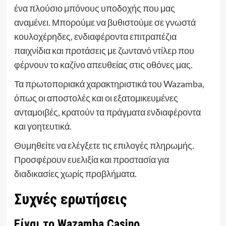
ένα πλούσιο μπόνους υποδοχής που μας
αναμένει. Μπορούμε να βυθιστούμε σε γνωστά
κουλοχέρηδες, ενδιαφέροντα επιτραπέζια
παιχνίδια και προτάσεις με ζωντανό ντίλερ που
φέρνουν το καζίνο απευθείας στις οθόνες μας.
Τα πρωτοποριακά χαρακτηριστικά του Wazamba,
όπως οι αποστολές και οι εξατομικευμένες
ανταμοιβές, κρατούν τα πράγματα ενδιαφέροντα
και γοητευτικά.
Θυμηθείτε να ελέγξετε τις επιλογές πληρωμής.
Προσφέρουν ευελιξία και προστασία για
διαδικασίες χωρίς προβλήματα.
Συχνές ερωτήσεις
Είναι το Wazamba Casino