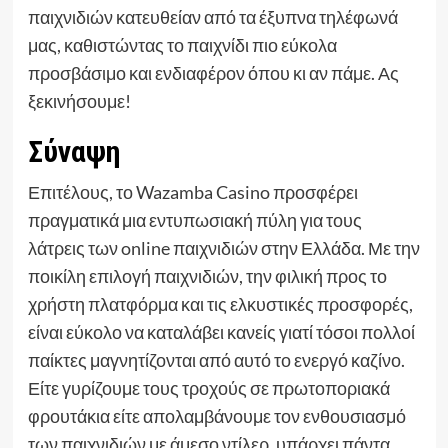
παιχνιδιών κατευθείαν από τα έξυπνα τηλέφωνά
μας, καθιστώντας το παιχνίδι πιο εύκολα
προσβάσιμο και ενδιαφέρον όπου κι αν πάμε. Ας
ξεκινήσουμε!
Σύναψη
Επιτέλους, το Wazamba Casino προσφέρει
πραγματικά μια εντυπωσιακή πύλη για τους
λάτρεις των online παιχνιδιών στην Ελλάδα. Με την
ποικίλη επιλογή παιχνιδιών, την φιλική προς το
χρήστη πλατφόρμα και τις ελκυστικές προσφορές,
είναι εύκολο να καταλάβει κανείς γιατί τόσοι πολλοί
παίκτες μαγνητίζονται από αυτό το ενεργό καζίνο.
Είτε γυρίζουμε τους τροχούς σε πρωτοποριακά
φρουτάκια είτε απολαμβάνουμε τον ενθουσιασμό
των παιχνιδιών με άμεσο ντίλερ, υπάρχει πάντα