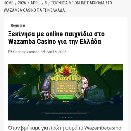
HOME
2026
APRIL
8
ΞΕΚΊΝΗΣΑ ΜΕ ONLINE ΠΑΙΧΝΊΔΙΑ ΣΤΟ
WAZAMBA CASINO ΓΙΑ ΤΗΝ ΕΛΛΆΔΑ
Registrar
Ξεκίνησα με online παιχνίδια στο
Wazamba Casino για την Ελλάδα
Charles Okenson
April 8, 2026
Όταν βρήκαμε για πρώτη φορά το
Wazambacasino
,