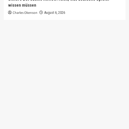
wissen müssen
Charles Okenson
August 6, 2026