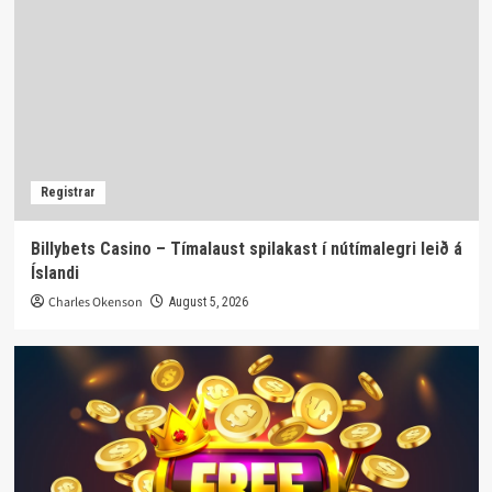
Registrar
Billybets Casino – Tímalaust spilakast í nútímalegri leið á
Íslandi
Charles Okenson
August 5, 2026