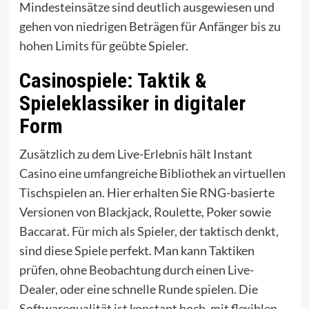
Mindesteinsätze sind deutlich ausgewiesen und
gehen von niedrigen Beträgen für Anfänger bis zu
hohen Limits für geübte Spieler.
Casinospiele: Taktik &
Spieleklassiker in digitaler
Form
Zusätzlich zu dem Live-Erlebnis hält Instant
Casino eine umfangreiche Bibliothek an virtuellen
Tischspielen an. Hier erhalten Sie RNG-basierte
Versionen von Blackjack, Roulette, Poker sowie
Baccarat. Für mich als Spieler, der taktisch denkt,
sind diese Spiele perfekt. Man kann Taktiken
prüfen, ohne Beobachtung durch einen Live-
Dealer, oder eine schnelle Runde spielen. Die
Softwarequalität ist konstant hoch, mit flexiblen