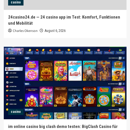
casino
24casino24.de — 24 casino app im Test: Komfort, Funktionen
und Mobilität
Charles Okenson
August 6, 2026
casino
im online casino big clash demo testen: BigClash Casino für