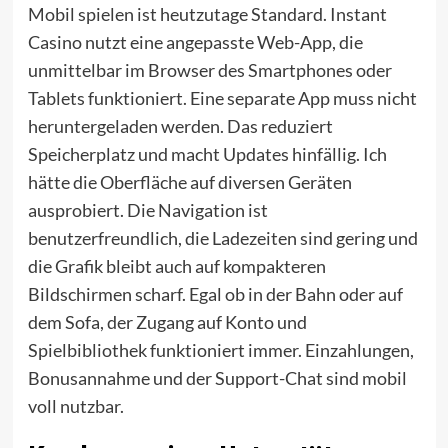
Mobil spielen ist heutzutage Standard. Instant
Casino nutzt eine angepasste Web-App, die
unmittelbar im Browser des Smartphones oder
Tablets funktioniert. Eine separate App muss nicht
heruntergeladen werden. Das reduziert
Speicherplatz und macht Updates hinfällig. Ich
hätte die Oberfläche auf diversen Geräten
ausprobiert. Die Navigation ist
benutzerfreundlich, die Ladezeiten sind gering und
die Grafik bleibt auch auf kompakteren
Bildschirmen scharf. Egal ob in der Bahn oder auf
dem Sofa, der Zugang auf Konto und
Spielbibliothek funktioniert immer. Einzahlungen,
Bonusannahme und der Support-Chat sind mobil
voll nutzbar.