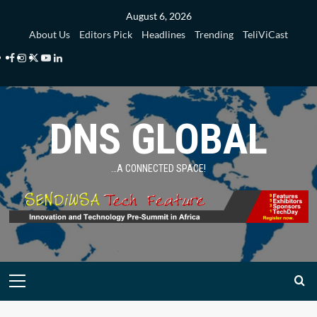
Skip
August 6, 2026
to
About Us
Editors Pick
Headlines
Trending
TeliViCast
content
Facebook
Instagram
Twitter
Youtube
Linkedin
DNS GLOBAL
…A CONNECTED SPACE!
Primary
Menu