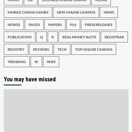
MOBILE CASINO GAMES
NEW ONLINE CASINOS
NEWS
NEWS2
PAGES
PAPERS
PL4
PRESS RELEASES
PUBLICATION
Q
R
REAL MONEY SLOTS
REGISTRAR
REGISTRY
REVIEWS
TECH
TOP ONLINE CASINOS
TRENDING
W
WSIS
You may have missed