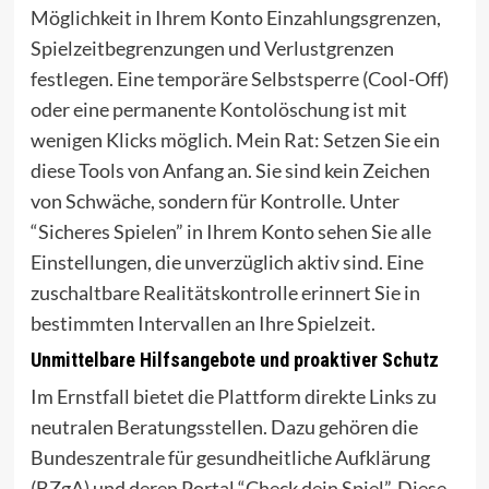
Möglichkeit in Ihrem Konto Einzahlungsgrenzen,
Spielzeitbegrenzungen und Verlustgrenzen
festlegen. Eine temporäre Selbstsperre (Cool-Off)
oder eine permanente Kontolöschung ist mit
wenigen Klicks möglich. Mein Rat: Setzen Sie ein
diese Tools von Anfang an. Sie sind kein Zeichen
von Schwäche, sondern für Kontrolle. Unter
“Sicheres Spielen” in Ihrem Konto sehen Sie alle
Einstellungen, die unverzüglich aktiv sind. Eine
zuschaltbare Realitätskontrolle erinnert Sie in
bestimmten Intervallen an Ihre Spielzeit.
Unmittelbare Hilfsangebote und proaktiver Schutz
Im Ernstfall bietet die Plattform direkte Links zu
neutralen Beratungsstellen. Dazu gehören die
Bundeszentrale für gesundheitliche Aufklärung
(BZgA) und deren Portal “Check dein Spiel”. Diese