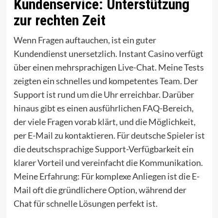
Kundenservice: Unterstützung
zur rechten Zeit
Wenn Fragen auftauchen, ist ein guter
Kundendienst unersetzlich. Instant Casino verfügt
über einen mehrsprachigen Live-Chat. Meine Tests
zeigten ein schnelles und kompetentes Team. Der
Support ist rund um die Uhr erreichbar. Darüber
hinaus gibt es einen ausführlichen FAQ-Bereich,
der viele Fragen vorab klärt, und die Möglichkeit,
per E-Mail zu kontaktieren. Für deutsche Spieler ist
die deutschsprachige Support-Verfügbarkeit ein
klarer Vorteil und vereinfacht die Kommunikation.
Meine Erfahrung: Für komplexe Anliegen ist die E-
Mail oft die gründlichere Option, während der
Chat für schnelle Lösungen perfekt ist.