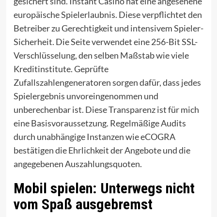
gesichert sind. Instant Casino hat eine angesehene
europäische Spielerlaubnis. Diese verpflichtet den
Betreiber zu Gerechtigkeit und intensivem Spieler-
Sicherheit. Die Seite verwendet eine 256-Bit SSL-
Verschlüsselung, den selben Maßstab wie viele
Kreditinstitute. Geprüfte
Zufallszahlengeneratoren sorgen dafür, dass jedes
Spielergebnis unvoreingenommen und
unberechenbar ist. Diese Transparenz ist für mich
eine Basisvoraussetzung. Regelmäßige Audits
durch unabhängige Instanzen wie eCOGRA
bestätigen die Ehrlichkeit der Angebote und die
angegebenen Auszahlungsquoten.
Mobil spielen: Unterwegs nicht
vom Spaß ausgebremst