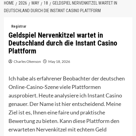
HOME
2026
MAY
18
GELDSPIEL NERVENKITZEL WARTET IN
DEUTSCHLAND DURCH DIE INSTANT CASINO PLATTFORM
Registrar
Geldspiel Nervenkitzel wartet in
Deutschland durch die Instant Casino
Plattform
Charles Okenson
May 18, 2026
Ich habe als erfahrener Beobachter der deutschen
Online-Casino-Szene viele Plattformen
ausprobiert. Heute analysiere ich Instant Casino
genauer. Der Name ist hier entscheidend. Meine
Ziel ist es, Ihnen eine faire und praktische
Bewertung zu bieten. Kann diese Plattform den
erwarteten Nervenkitzel mit echtem Geld