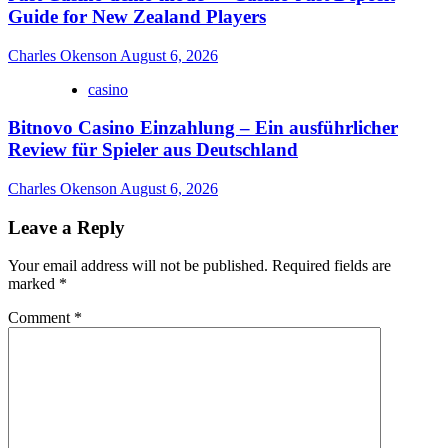
Guide for New Zealand Players
Charles Okenson
August 6, 2026
casino
Bitnovo Casino Einzahlung – Ein ausführlicher
Review für Spieler aus Deutschland
Charles Okenson
August 6, 2026
Leave a Reply
Your email address will not be published.
Required fields are
marked
*
Comment
*