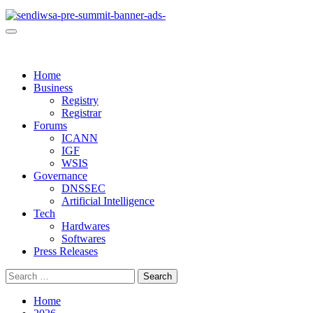
Primary
Menu
DNS Global
Home
Business
Registry
Registrar
Forums
ICANN
IGF
WSIS
Governance
DNSSEC
Artificial Intelligence
Tech
Hardwares
Softwares
Press Releases
Search
for:
Home