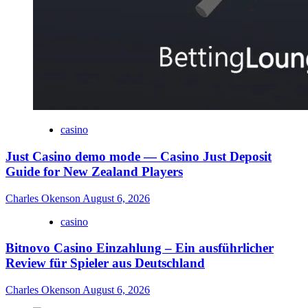
casino
Just Casino demo mode — Casino Just Deposit
Guide for New Zealand Players
Charles Okenson
August 6, 2026
casino
Bitnovo Casino Einzahlung – Ein ausführlicher
Review für Spieler aus Deutschland
Charles Okenson
August 6, 2026