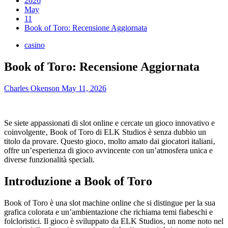
2026
May
11
Book of Toro: Recensione Aggiornata
casino
Book of Toro: Recensione Aggiornata
Charles Okenson
May 11, 2026
Se siete appassionati di slot online e cercate un gioco innovativo e
coinvolgente‚ Book of Toro di ELK Studios è senza dubbio un
titolo da provare. Questo gioco‚ molto amato dai giocatori italiani‚
offre un’esperienza di gioco avvincente con un’atmosfera unica e
diverse funzionalità speciali.
Introduzione a Book of Toro
Book of Toro è una slot machine online che si distingue per la sua
grafica colorata e un’ambientazione che richiama temi fiabeschi e
folcloristici. Il gioco è sviluppato da ELK Studios‚ un nome noto nel