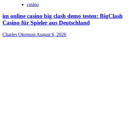
casino
im online casino big clash demo testen: BigClash
Casino für Spieler aus Deutschland
Charles Okenson
August 6, 2026