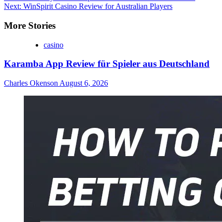
Next:
WinSpirit Casino Review for Australian Players
navigation
More Stories
casino
Karamba App Review für Spieler aus Deutschland
Charles Okenson
August 6, 2026